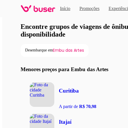
Início
Promoções
Experiênci
Viagens de ônibus em pro
Encontre grupos de viagens de ônibus
disponibilidade
Embu das Artes
Desembarque em
Menores preços para Embu das Artes
Curitiba
A partir de
R$ 70,98
Itajaí