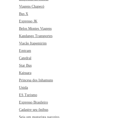
Viagens Chapecó
Bus X
Expresso JK
Belos Montes Viagens
Kandango Transportes
Viação Itapemirim
Emtram
Catedral
Star Bus
Kaissara
Princesa dos Inhamuns
Unida
ES Turismo
Expresso Brasileiro
Cadastre seu ônibus
Seja um motorista parceiro