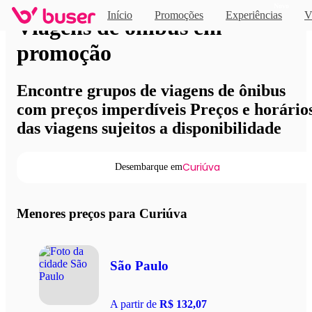
Novo
Início
Promoções
Experiências
V
Viagens de ônibus em
promoção
Encontre grupos de viagens de ônibus
com preços imperdíveis Preços e horário
das viagens sujeitos a disponibilidade
Curiúva
Desembarque em
Menores preços para Curiúva
São Paulo
A partir de
R$ 132,07