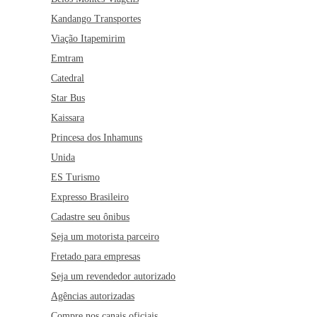
Kandango Transportes
Viação Itapemirim
Emtram
Catedral
Star Bus
Kaissara
Princesa dos Inhamuns
Unida
ES Turismo
Expresso Brasileiro
Cadastre seu ônibus
Seja um motorista parceiro
Fretado para empresas
Seja um revendedor autorizado
Agências autorizadas
Compre nos canais oficiais