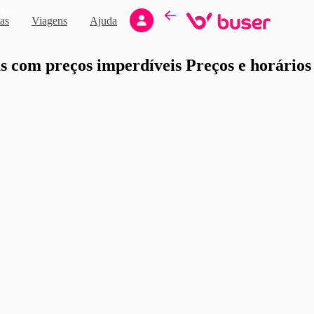
Novo
as
Viagens
Ajuda
moção
 com preços imperdíveis Preços e horários d