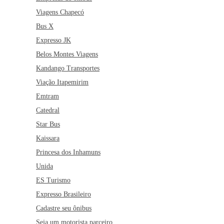
Viagens Chapecó
Bus X
Expresso JK
Belos Montes Viagens
Kandango Transportes
Viação Itapemirim
Emtram
Catedral
Star Bus
Kaissara
Princesa dos Inhamuns
Unida
ES Turismo
Expresso Brasileiro
Cadastre seu ônibus
Seja um motorista parceiro