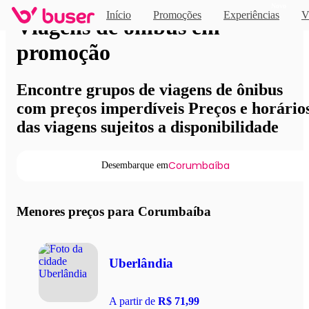
Novo
Início
Promoções
Experiências
V
Viagens de ônibus em
promoção
Encontre grupos de viagens de ônibus
com preços imperdíveis Preços e horário
das viagens sujeitos a disponibilidade
Corumbaíba
Desembarque em
Menores preços para Corumbaíba
Uberlândia
A partir de
R$ 71,99