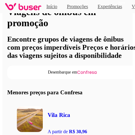
Novo
Início
Promoções
Experiências
V
Viagens de ônibus em
promoção
Encontre grupos de viagens de ônibus
com preços imperdíveis Preços e horário
das viagens sujeitos a disponibilidade
Confresa
Desembarque em
Menores preços para Confresa
Vila Rica
A partir de
R$ 30,96