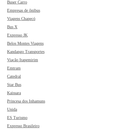
Buser Carro
Empresas de ônibus
Viagens Chapecó
Bus X
Expresso JK
Belos Montes Viagens
Kandango Transportes
Viação Itapemirim
Emtram
Catedral
Star Bus
Kaissara
Princesa dos Inhamuns
Unida
ES Turismo
Expresso Brasileiro