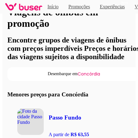
Novo
Início
Promoções
Experiências
V
Viagens de ônibus em
promoção
Encontre grupos de viagens de ônibus
com preços imperdíveis Preços e horário
das viagens sujeitos a disponibilidade
Concórdia
Desembarque em
Menores preços para Concórdia
Passo Fundo
A partir de
R$ 63,55