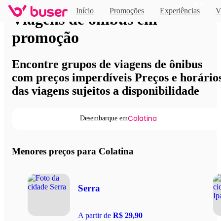
Novo
Início
Promoções
Experiências
V
Viagens de ônibus em
promoção
Encontre grupos de viagens de ônibus
com preços imperdíveis Preços e horário
das viagens sujeitos a disponibilidade
Colatina
Desembarque em
Menores preços para Colatina
Serra
A partir de
R$ 29,90