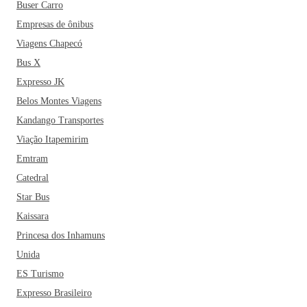
Buser Carro
Empresas de ônibus
Viagens Chapecó
Bus X
Expresso JK
Belos Montes Viagens
Kandango Transportes
Viação Itapemirim
Emtram
Catedral
Star Bus
Kaissara
Princesa dos Inhamuns
Unida
ES Turismo
Expresso Brasileiro