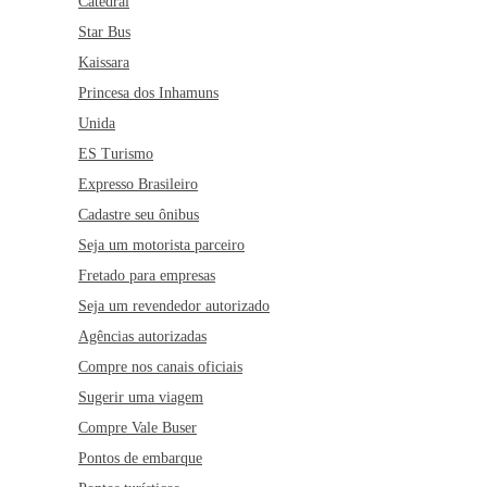
Catedral
Star Bus
Kaissara
Princesa dos Inhamuns
Unida
ES Turismo
Expresso Brasileiro
Cadastre seu ônibus
Seja um motorista parceiro
Fretado para empresas
Seja um revendedor autorizado
Agências autorizadas
Compre nos canais oficiais
Sugerir uma viagem
Compre Vale Buser
Pontos de embarque