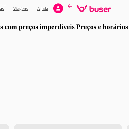
Novo
as
Viagens
Ajuda
moção
 com preços imperdíveis Preços e horários d