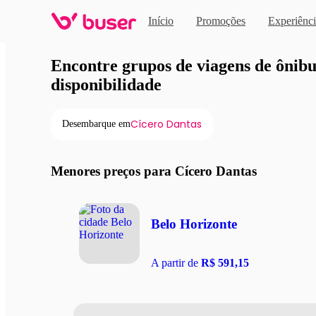
Início
Promoções
Experiênci
Viagens de ônibus em pro
Encontre grupos de viagens de ônibus
disponibilidade
Cícero Dantas
Desembarque em
Menores preços para Cícero Dantas
Belo Horizonte
A partir de
R$ 591,15