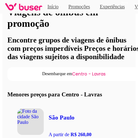
Novo
Início
Promoções
Experiências
V
Viagens de ônibus em
promoção
Encontre grupos de viagens de ônibus
com preços imperdíveis Preços e horário
das viagens sujeitos a disponibilidade
Centro - Lavras
Desembarque em
Menores preços para Centro - Lavras
São Paulo
A partir de
R$ 260,00