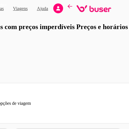
Novo
as
Viagens
Ajuda
moção
 com preços imperdíveis Preços e horários d
 opções de viagem