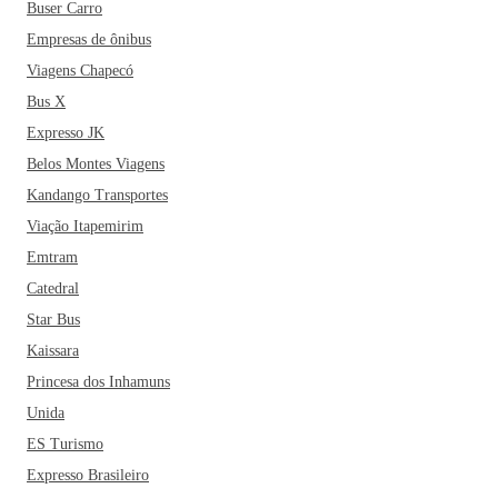
Buser Carro
Empresas de ônibus
Viagens Chapecó
Bus X
Expresso JK
Belos Montes Viagens
Kandango Transportes
Viação Itapemirim
Emtram
Catedral
Star Bus
Kaissara
Princesa dos Inhamuns
Unida
ES Turismo
Expresso Brasileiro