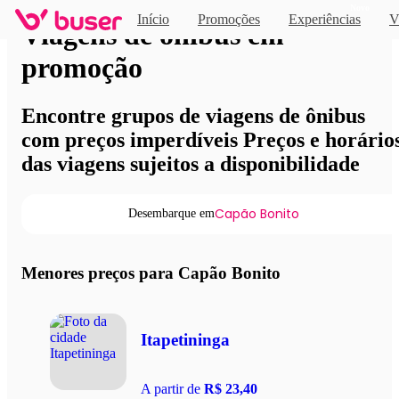
Novo
Início
Promoções
Experiências
V
Viagens de ônibus em
promoção
Encontre grupos de viagens de ônibus
com preços imperdíveis Preços e horário
das viagens sujeitos a disponibilidade
Capão Bonito
Desembarque em
Menores preços para Capão Bonito
Itapetininga
A partir de
R$ 23,40