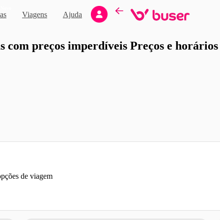
Novo
as
Viagens
Ajuda
moção
 com preços imperdíveis Preços e horários d
 opções de viagem