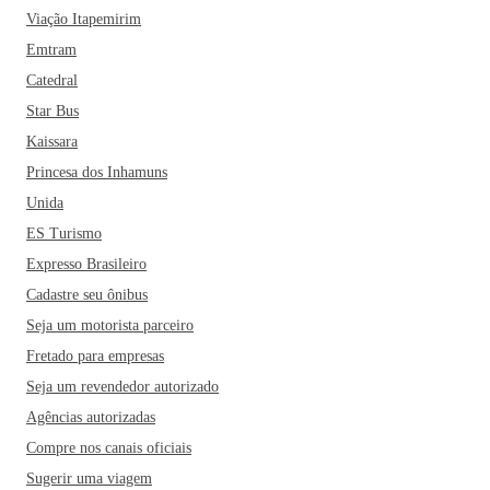
Viação Itapemirim
Emtram
Catedral
Star Bus
Kaissara
Princesa dos Inhamuns
Unida
ES Turismo
Expresso Brasileiro
Cadastre seu ônibus
Seja um motorista parceiro
Fretado para empresas
Seja um revendedor autorizado
Agências autorizadas
Compre nos canais oficiais
Sugerir uma viagem