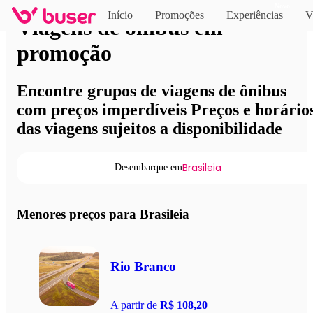
Novo
Início
Promoções
Experiências
V
Viagens de ônibus em
promoção
Encontre grupos de viagens de ônibus
com preços imperdíveis Preços e horário
das viagens sujeitos a disponibilidade
Brasileia
Desembarque em
Menores preços para Brasileia
Rio Branco
A partir de
R$ 108,20