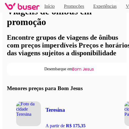
Novo
Início
Promoções
Experiências
V
Viagens de ônibus em
promoção
Encontre grupos de viagens de ônibus
com preços imperdíveis Preços e horário
das viagens sujeitos a disponibilidade
Bom Jesus
Desembarque em
Menores preços para Bom Jesus
Teresina
A partir de
R$ 175,35