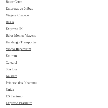
Buser Carro
Empresas de ônibus
Viagens Chapecó
Bus X
Expresso JK
Belos Montes Viagens
Kandango Transportes
Viação Itapemirim
Emtram
Catedral
Star Bus
Kaissara
Princesa dos Inhamuns
Unida
ES Turismo
Expresso Brasileiro