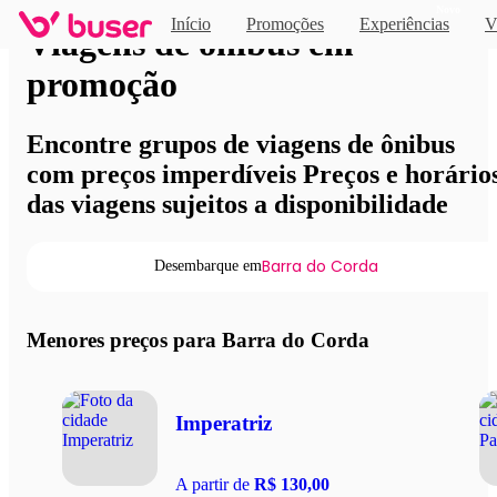
Novo
Início
Promoções
Experiências
V
Viagens de ônibus em
promoção
Encontre grupos de viagens de ônibus
com preços imperdíveis Preços e horário
das viagens sujeitos a disponibilidade
Barra do Corda
Desembarque em
Menores preços para Barra do Corda
Imperatriz
A partir de
R$ 130,00