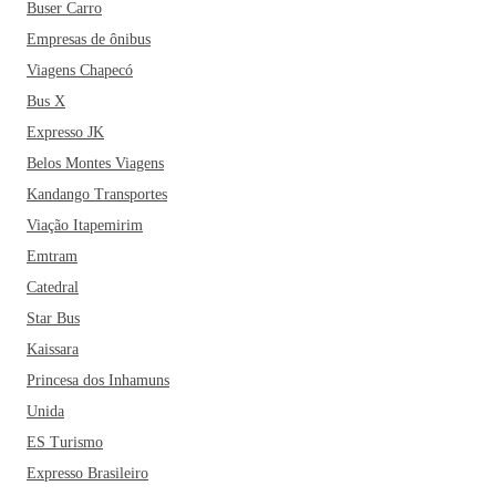
Buser Carro
Empresas de ônibus
Viagens Chapecó
Bus X
Expresso JK
Belos Montes Viagens
Kandango Transportes
Viação Itapemirim
Emtram
Catedral
Star Bus
Kaissara
Princesa dos Inhamuns
Unida
ES Turismo
Expresso Brasileiro