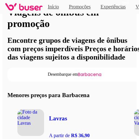
Novo
Início
Promoções
Experiências
V
Viagens de ônibus em
promoção
Encontre grupos de viagens de ônibus
com preços imperdíveis Preços e horário
das viagens sujeitos a disponibilidade
Barbacena
Desembarque em
Menores preços para Barbacena
Lavras
A partir de
R$ 36,90