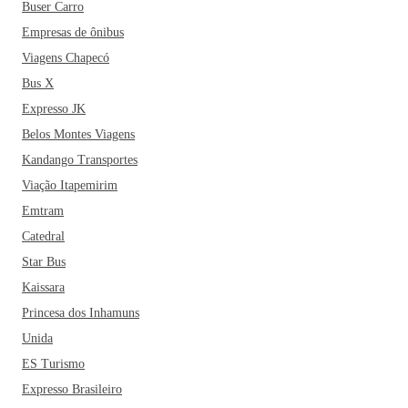
Buser Carro
Empresas de ônibus
Viagens Chapecó
Bus X
Expresso JK
Belos Montes Viagens
Kandango Transportes
Viação Itapemirim
Emtram
Catedral
Star Bus
Kaissara
Princesa dos Inhamuns
Unida
ES Turismo
Expresso Brasileiro