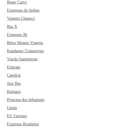
Buser Carro
Empresas de ônibus
Viagens Chapecó
Bus X
Expresso JK
Belos Montes Viagens
Kandango Transportes
Viação Itapemirim
Emtram
Catedral
Star Bus
Kaissara
Princesa dos Inhamuns
Unida
ES Turismo
Expresso Brasileiro