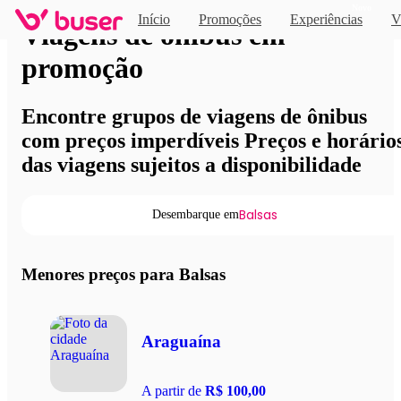
Novo
Início
Promoções
Experiências
V
Viagens de ônibus em
promoção
Encontre grupos de viagens de ônibus
com preços imperdíveis Preços e horário
das viagens sujeitos a disponibilidade
Balsas
Desembarque em
Menores preços para Balsas
Araguaína
A partir de
R$ 100,00