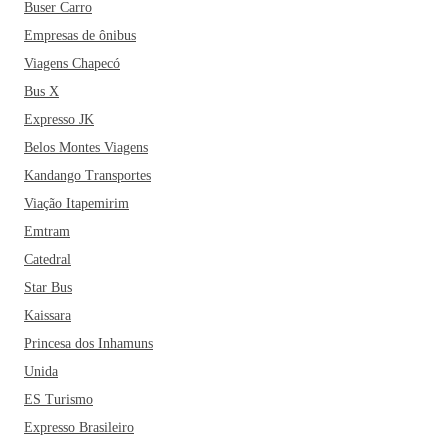
Buser Carro
Empresas de ônibus
Viagens Chapecó
Bus X
Expresso JK
Belos Montes Viagens
Kandango Transportes
Viação Itapemirim
Emtram
Catedral
Star Bus
Kaissara
Princesa dos Inhamuns
Unida
ES Turismo
Expresso Brasileiro