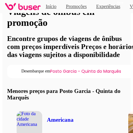
Novo
Início
Promoções
Experiências
V
Viagens de ônibus em
promoção
Encontre grupos de viagens de ônibus
com preços imperdíveis Preços e horário
das viagens sujeitos a disponibilidade
Posto Garcia - Quinta do Marquês
Desembarque em
Menores preços para Posto Garcia - Quinta do
Marquês
Americana