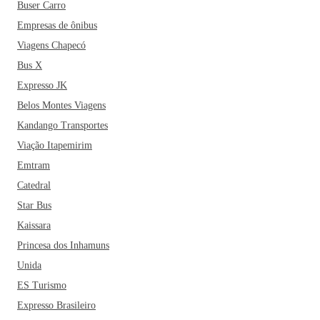
Buser Carro
Empresas de ônibus
Viagens Chapecó
Bus X
Expresso JK
Belos Montes Viagens
Kandango Transportes
Viação Itapemirim
Emtram
Catedral
Star Bus
Kaissara
Princesa dos Inhamuns
Unida
ES Turismo
Expresso Brasileiro