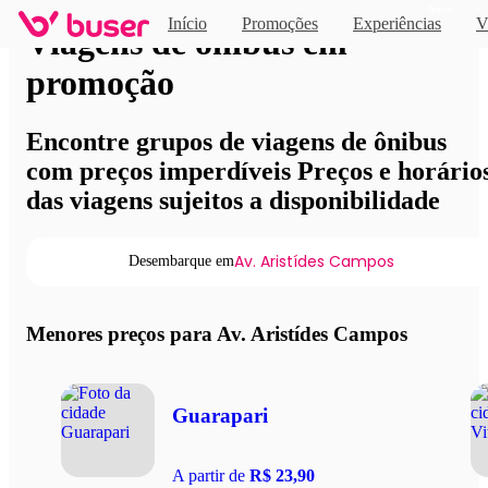
Novo
Início
Promoções
Experiências
V
Viagens de ônibus em
promoção
Encontre grupos de viagens de ônibus
com preços imperdíveis Preços e horário
das viagens sujeitos a disponibilidade
Av. Aristídes Campos
Desembarque em
Menores preços para Av. Aristídes Campos
Guarapari
A partir de
R$ 23,90