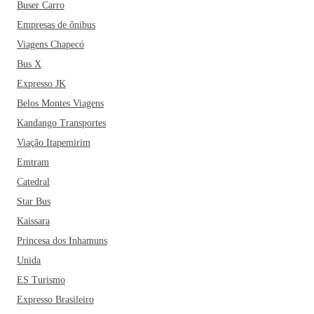
Buser Carro
Empresas de ônibus
Viagens Chapecó
Bus X
Expresso JK
Belos Montes Viagens
Kandango Transportes
Viação Itapemirim
Emtram
Catedral
Star Bus
Kaissara
Princesa dos Inhamuns
Unida
ES Turismo
Expresso Brasileiro