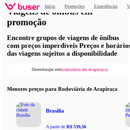
Novo
Início
Promoções
Experiências
V
Viagens de ônibus em
promoção
Encontre grupos de viagens de ônibus
com preços imperdíveis Preços e horário
das viagens sujeitos a disponibilidade
Rodoviária de Arapiraca
Desembarque em
Menores preços para Rodoviária de Arapiraca
Brasília
A partir de
R$ 539,56