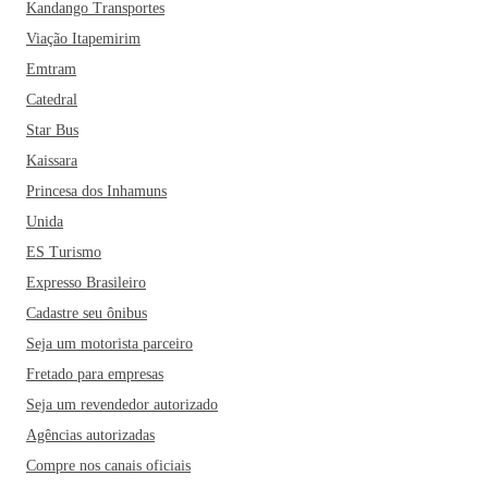
Kandango Transportes
Viação Itapemirim
Emtram
Catedral
Star Bus
Kaissara
Princesa dos Inhamuns
Unida
ES Turismo
Expresso Brasileiro
Cadastre seu ônibus
Seja um motorista parceiro
Fretado para empresas
Seja um revendedor autorizado
Agências autorizadas
Compre nos canais oficiais