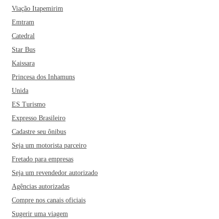
Viação Itapemirim
Emtram
Catedral
Star Bus
Kaissara
Princesa dos Inhamuns
Unida
ES Turismo
Expresso Brasileiro
Cadastre seu ônibus
Seja um motorista parceiro
Fretado para empresas
Seja um revendedor autorizado
Agências autorizadas
Compre nos canais oficiais
Sugerir uma viagem