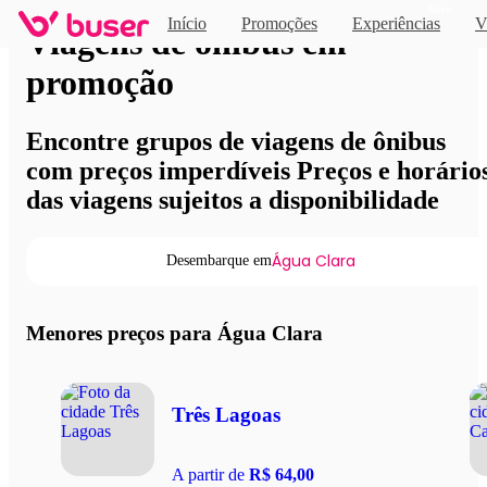
Novo
Início
Promoções
Experiências
V
Viagens de ônibus em
promoção
Encontre grupos de viagens de ônibus
com preços imperdíveis Preços e horário
das viagens sujeitos a disponibilidade
Água Clara
Desembarque em
Menores preços para Água Clara
Três Lagoas
A partir de
R$ 64,00