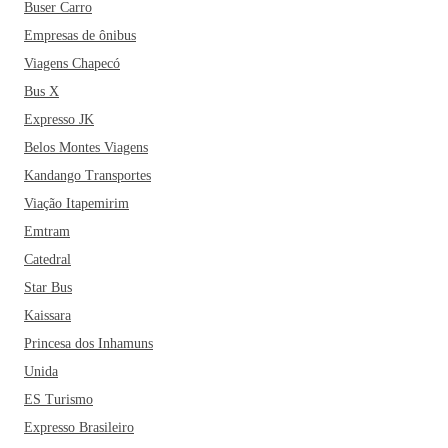
Buser Carro
Empresas de ônibus
Viagens Chapecó
Bus X
Expresso JK
Belos Montes Viagens
Kandango Transportes
Viação Itapemirim
Emtram
Catedral
Star Bus
Kaissara
Princesa dos Inhamuns
Unida
ES Turismo
Expresso Brasileiro