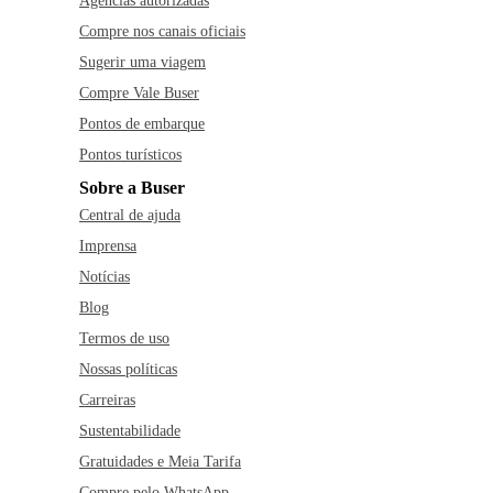
Agências autorizadas
Compre nos canais oficiais
Sugerir uma viagem
Compre Vale Buser
Pontos de embarque
Pontos turísticos
Sobre a Buser
Central de ajuda
Imprensa
Notícias
Blog
Termos de uso
Nossas políticas
Carreiras
Sustentabilidade
Gratuidades e Meia Tarifa
Compre pelo WhatsApp