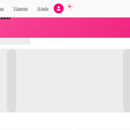
Novo
as
Viagens
Ajuda
nho