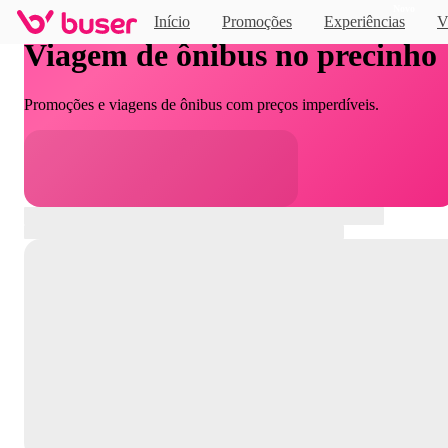
Novo
Início
Promoções
Experiências
V
Viagem de ônibus no precinho
Promoções e viagens de ônibus com preços imperdíveis.