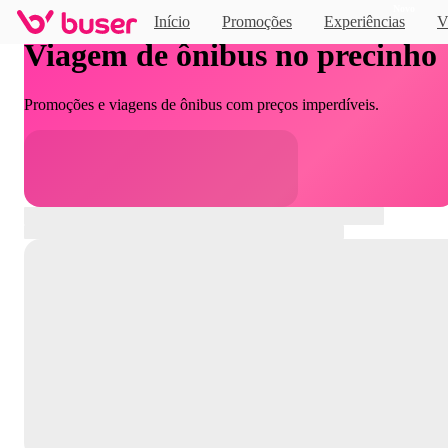
Novo
Início
Promoções
Experiências
V
Viagem de ônibus no precinho
Promoções e viagens de ônibus com preços imperdíveis.