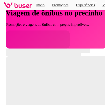
Novo
Início
Promoções
Experiências
V
Viagem de ônibus no precinho
Promoções e viagens de ônibus com preços imperdíveis.