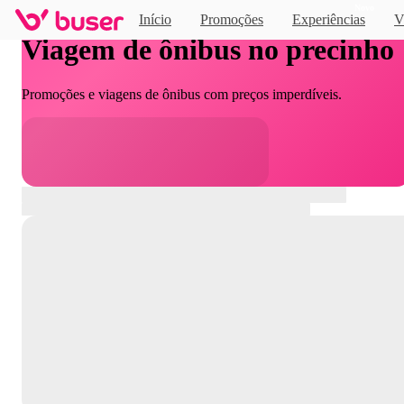
Novo
Início
Promoções
Experiências
V
Viagem de ônibus no precinho
Promoções e viagens de ônibus com preços imperdíveis.