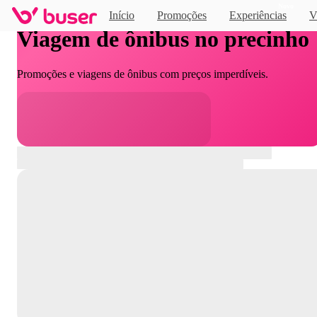
Novo
Início
Promoções
Experiências
V
Viagem de ônibus no precinho
Promoções e viagens de ônibus com preços imperdíveis.