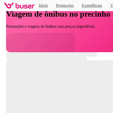
Novo
Início
Promoções
Experiências
V
Viagem de ônibus no precinho
Promoções e viagens de ônibus com preços imperdíveis.