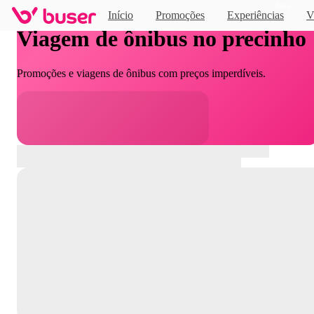
Novo
Início
Promoções
Experiências
V
Viagem de ônibus no precinho
Promoções e viagens de ônibus com preços imperdíveis.