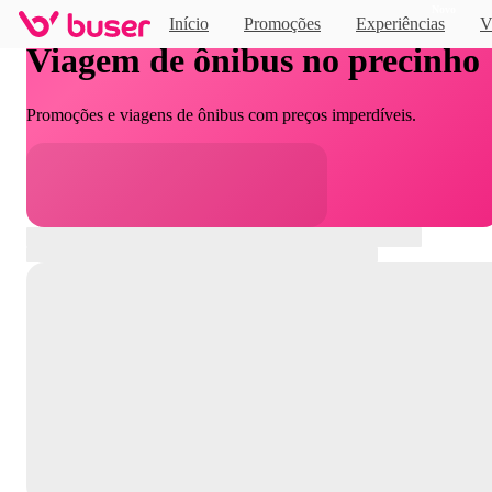
Novo
Início
Promoções
Experiências
V
Viagem de ônibus no precinho
Promoções e viagens de ônibus com preços imperdíveis.