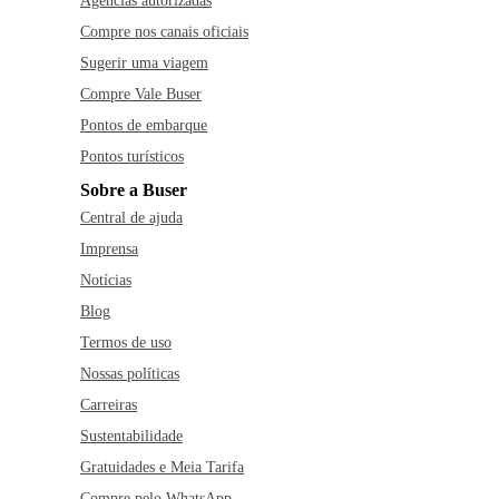
Agências autorizadas
Compre nos canais oficiais
Sugerir uma viagem
Compre Vale Buser
Pontos de embarque
Pontos turísticos
Sobre a Buser
Central de ajuda
Imprensa
Notícias
Blog
Termos de uso
Nossas políticas
Carreiras
Sustentabilidade
Gratuidades e Meia Tarifa
Compre pelo WhatsApp