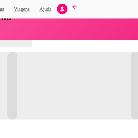
Novo
as
Viagens
Ajuda
nho