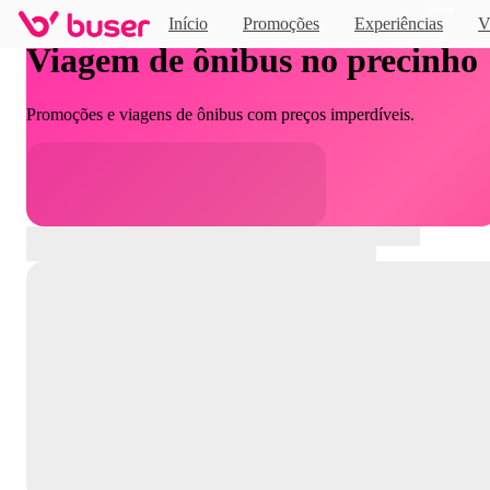
Novo
Início
Promoções
Experiências
V
Viagem de ônibus no precinho
Promoções e viagens de ônibus com preços imperdíveis.