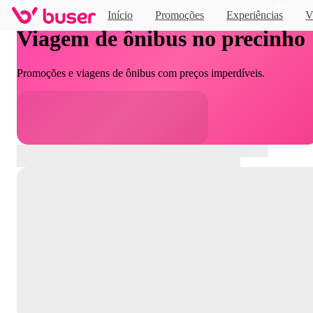
Novo
Início
Promoções
Experiências
V
Viagem de ônibus no precinho
Promoções e viagens de ônibus com preços imperdíveis.