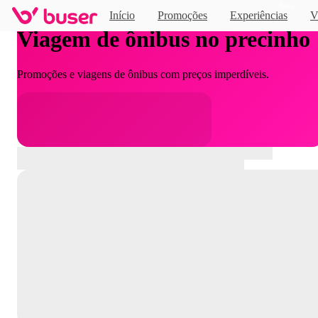
Novo
Início
Promoções
Experiências
V
Viagem de ônibus no precinho
Promoções e viagens de ônibus com preços imperdíveis.