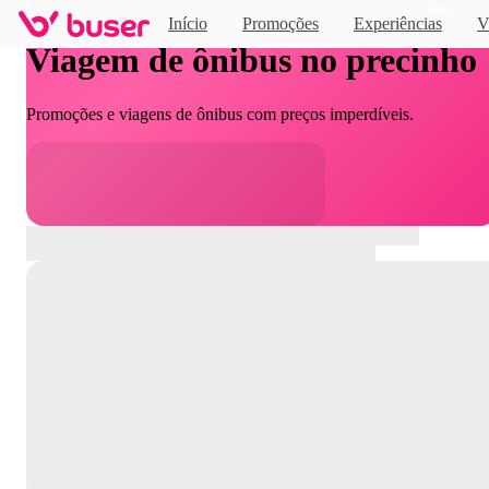
Novo
Início
Promoções
Experiências
V
Viagem de ônibus no precinho
Promoções e viagens de ônibus com preços imperdíveis.