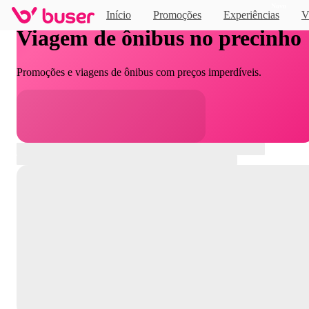
Novo
Início
Promoções
Experiências
V
Viagem de ônibus no precinho
Promoções e viagens de ônibus com preços imperdíveis.