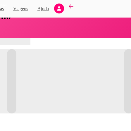
Novo
as
Viagens
Ajuda
nho