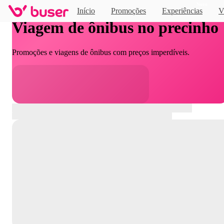
Novo
Início
Promoções
Experiências
V
Viagem de ônibus no precinho
Promoções e viagens de ônibus com preços imperdíveis.