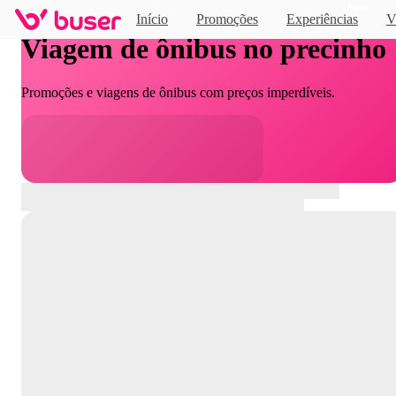
Novo
Início
Promoções
Experiências
V
Viagem de ônibus no precinho
Promoções e viagens de ônibus com preços imperdíveis.