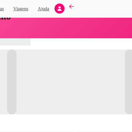
Novo
as
Viagens
Ajuda
nho