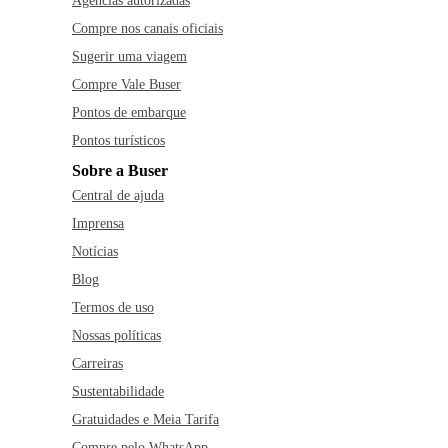
Agências autorizadas
Compre nos canais oficiais
Sugerir uma viagem
Compre Vale Buser
Pontos de embarque
Pontos turísticos
Sobre a Buser
Central de ajuda
Imprensa
Notícias
Blog
Termos de uso
Nossas políticas
Carreiras
Sustentabilidade
Gratuidades e Meia Tarifa
Compre pelo WhatsApp