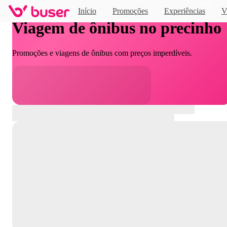
Novo
Início
Promoções
Experiências
V
Viagem de ônibus no precinho
Promoções e viagens de ônibus com preços imperdíveis.