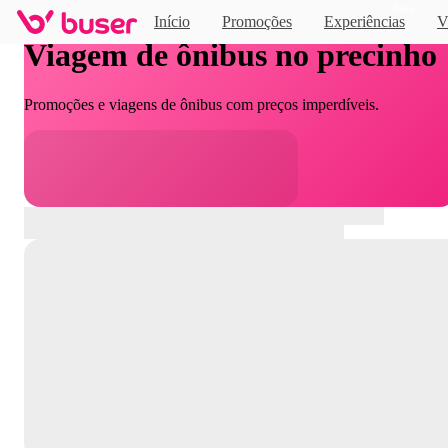
Novo
Início
Promoções
Experiências
V
Viagem de ônibus no precinho
Promoções e viagens de ônibus com preços imperdíveis.