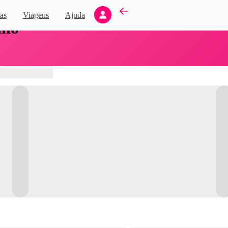
Novo
as
Viagens
Ajuda
nho