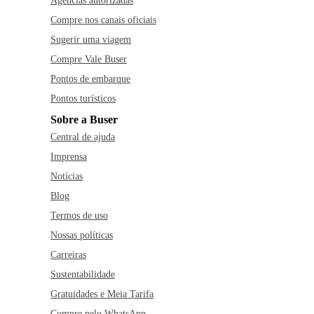
Agências autorizadas
Compre nos canais oficiais
Sugerir uma viagem
Compre Vale Buser
Pontos de embarque
Pontos turísticos
Sobre a Buser
Central de ajuda
Imprensa
Notícias
Blog
Termos de uso
Nossas políticas
Carreiras
Sustentabilidade
Gratuidades e Meia Tarifa
Compre pelo WhatsApp