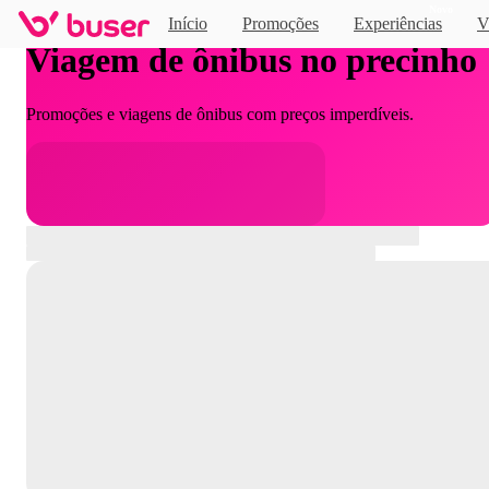
Novo
Início
Promoções
Experiências
V
Viagem de ônibus no precinho
Promoções e viagens de ônibus com preços imperdíveis.