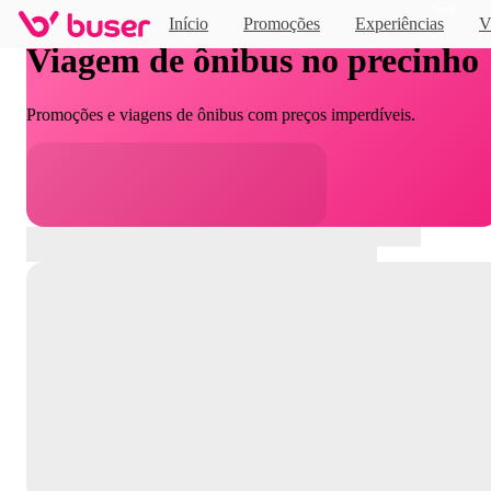
Novo
Início
Promoções
Experiências
V
Viagem de ônibus no precinho
Promoções e viagens de ônibus com preços imperdíveis.